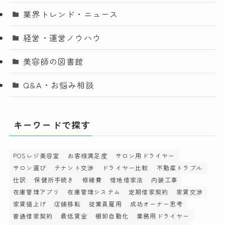
業界トレンド・ニュース
経営・運営ノウハウ
美容師の図書館
Q&A・お悩み相談
キーワードで探す
POSレジ美容室
お客様満足度
サロン用ドライヤー
サロン選び
テナント交渉
ドライヤー比較
不動産トラブル
仕訳
保健所手続き
修繕費
借地借家法
内装工事
在庫管理アプリ
在庫管理システム
定期借家契約
家賃交渉
家賃値上げ
店舗移転
従業員雇用
成功オーナー思考
普通借家契約
最低賃金
棚卸自動化
業務用ドライヤー