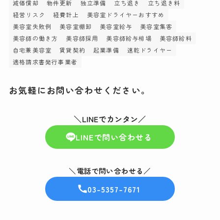
減価償却
物件更新
独立準備
立ち退き
立ち退き料
経営リスク
経費計上
美容室ドライヤーおすすめ
美容室失敗例
美容室棚卸
美容室給与
美容室集客
美容師の働き方
美容師採用
美容師給与相場
美容師給料
自宅兼美容室
賃貸契約
起業準備
速乾ドライヤー
適格請求書発行事業者
お気軽にお問い合わせください。
＼LINEでカンタン／
LINEで問い合わせる
＼電話で問い合わせる／
03-5357-7671