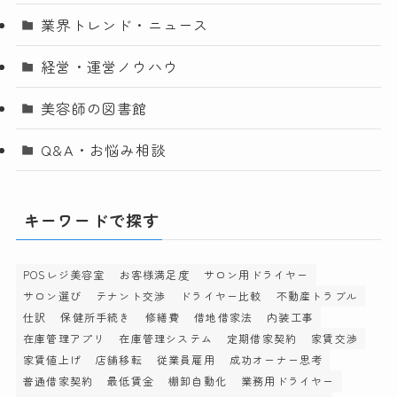
業界トレンド・ニュース
経営・運営ノウハウ
美容師の図書館
Q&A・お悩み相談
キーワードで探す
POSレジ美容室
お客様満足度
サロン用ドライヤー
サロン選び
テナント交渉
ドライヤー比較
不動産トラブル
仕訳
保健所手続き
修繕費
借地借家法
内装工事
在庫管理アプリ
在庫管理システム
定期借家契約
家賃交渉
家賃値上げ
店舗移転
従業員雇用
成功オーナー思考
普通借家契約
最低賃金
棚卸自動化
業務用ドライヤー