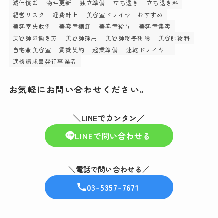
減価償却
物件更新
独立準備
立ち退き
立ち退き料
経営リスク
経費計上
美容室ドライヤーおすすめ
美容室失敗例
美容室棚卸
美容室給与
美容室集客
美容師の働き方
美容師採用
美容師給与相場
美容師給料
自宅兼美容室
賃貸契約
起業準備
速乾ドライヤー
適格請求書発行事業者
お気軽にお問い合わせください。
＼LINEでカンタン／
LINEで問い合わせる
＼電話で問い合わせる／
03-5357-7671