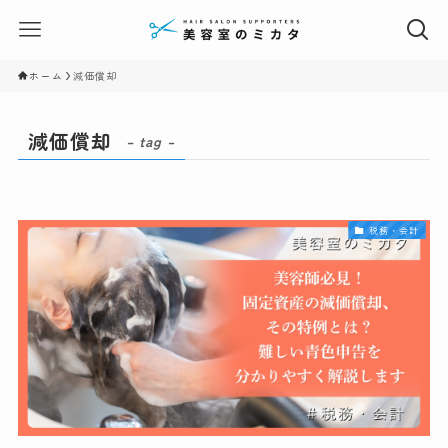
ホーム
減価償却
減価償却
– tag –
税務・会計