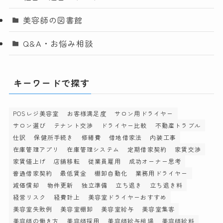
美容師の図書館
Q&A・お悩み相談
キーワードで探す
POSレジ美容室
お客様満足度
サロン用ドライヤー
サロン選び
テナント交渉
ドライヤー比較
不動産トラブル
仕訳
保健所手続き
修繕費
借地借家法
内装工事
在庫管理アプリ
在庫管理システム
定期借家契約
家賃交渉
家賃値上げ
店舗移転
従業員雇用
成功オーナー思考
普通借家契約
最低賃金
棚卸自動化
業務用ドライヤー
減価償却
物件更新
独立準備
立ち退き
立ち退き料
経営リスク
経費計上
美容室ドライヤーおすすめ
美容室失敗例
美容室棚卸
美容室給与
美容室集客
美容師の働き方
美容師採用
美容師給与相場
美容師給料