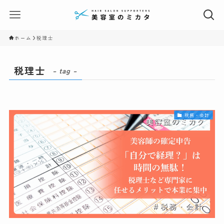
ホーム
税理士
税理士
– tag –
税務・会計