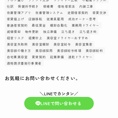
仕訳
保健所手続き
修繕費
借地借家法
内装工事
在庫管理アプリ
在庫管理システム
定期借家契約
家賃交渉
家賃値上げ
店舗移転
従業員雇用
成功オーナー思考
普通借家契約
最低賃金
棚卸自動化
業務用ドライヤー
減価償却
物件更新
独立準備
立ち退き
立ち退き料
経営リスク
経費計上
美容室ドライヤーおすすめ
美容室失敗例
美容室棚卸
美容室給与
美容室集客
美容師の働き方
美容師採用
美容師給与相場
美容師給料
自宅兼美容室
賃貸契約
起業準備
速乾ドライヤー
適格請求書発行事業者
お気軽にお問い合わせください。
＼LINEでカンタン／
LINEで問い合わせる