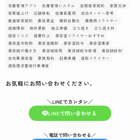
在庫管理アプリ
在庫管理システム
定期借家契約
家賃交渉
家賃値上げ
店舗移転
従業員雇用
成功オーナー思考
普通借家契約
最低賃金
棚卸自動化
業務用ドライヤー
減価償却
物件更新
独立準備
立ち退き
立ち退き料
経営リスク
経費計上
美容室ドライヤーおすすめ
美容室失敗例
美容室棚卸
美容室給与
美容室集客
美容師の働き方
美容師採用
美容師給与相場
美容師給料
自宅兼美容室
賃貸契約
起業準備
速乾ドライヤー
適格請求書発行事業者
お気軽にお問い合わせください。
＼LINEでカンタン／
LINEで問い合わせる
＼電話で問い合わせる／