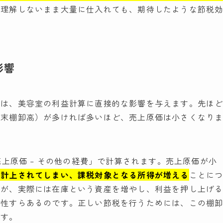
を理解しないまま大量に仕入れても、期待したような節税
影響
額は、美容室の利益計算に直接的な影響を与えます。先ほ
期末棚卸高）が多ければ多いほど、売上原価は小さくなり
売上原価 – その他の経費」で計算されます。売上原価が小
く計上されてしまい、課税対象となる所得が増える
ことに
れが、実際には在庫という資産を増やし、利益を押し上げ
能性すらあるのです。正しい節税を行うためには、この棚
です。