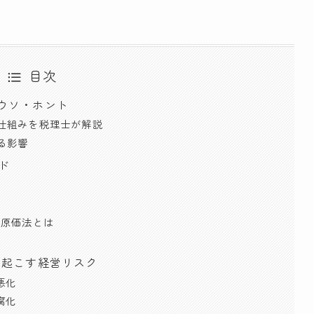
目次
のウソ・ホント
い仕組みを税理士が解説
える影響
ド
入原価法とは
引き起こす経営リスク
悪化
腐化