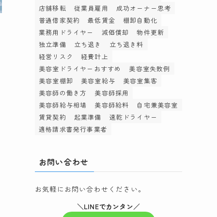
店舗移転
従業員雇用
成功オーナー思考
普通借家契約
最低賃金
棚卸自動化
業務用ドライヤー
減価償却
物件更新
独立準備
立ち退き
立ち退き料
経営リスク
経費計上
美容室ドライヤーおすすめ
美容室失敗例
美容室棚卸
美容室給与
美容室集客
る
美容師の働き方
美容師採用
が
美容師給与相場
美容師給料
自宅兼美容室
賃貸契約
起業準備
速乾ドライヤー
適格請求書発行事業者
お問い合わせ
お気軽にお問い合わせください。
て
＼LINEでカンタン／
め