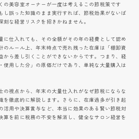
くの美容室オーナーが一度は考えるこの節税策です
もし誤った知識のまま実行すれば、節税効果がないば
深刻な経営リスクを招きかねません。
量に仕入れても、その全額がその年の経費として認め
計のルール上、年末時点で売れ残った在庫は「棚卸資
益から差し引くことができないからです。つまり、経
・使用した分」の原価だけであり、単純な大量購入は
士の視点から、年末の大量仕入れがなぜ節税にならな
識を徹底的に解説します。さらに、在庫過多が引き起
の活用や決算賞与など、本当に効果のある賢い節税対
決算を前に税務の不安を解消し、健全なサロン経営を