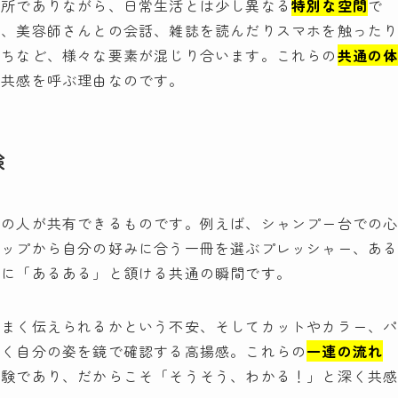
場所でありながら、日常生活とは少し異なる
特別な空間
で
く、美容師さんとの会話、雑誌を読んだりスマホを触った
持ちなど、様々な要素が混じり合います。これらの
共通の
に共感を呼ぶ理由なのです。
験
くの人が共有できるものです。例えば、シャンプー台での
ナップから自分の好みに合う一冊を選ぶプレッシャー、あ
さに「あるある」と頷ける共通の瞬間です。
うまく伝えられるかという不安、そしてカットやカラー、
いく自分の姿を鏡で確認する高揚感。これらの
一連の流れ
体験であり、だからこそ「そうそう、わかる！」と深く共