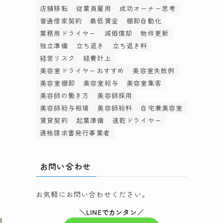
店舗移転
従業員雇用
成功オーナー思考
普通借家契約
最低賃金
棚卸自動化
業務用ドライヤー
減価償却
物件更新
独立準備
立ち退き
立ち退き料
経営リスク
経費計上
美容室ドライヤーおすすめ
美容室失敗例
預
美容室棚卸
美容室給与
美容室集客
な
美容師の働き方
美容師採用
美容師給与相場
美容師給料
自宅兼美容室
賃貸契約
起業準備
速乾ドライヤー
適格請求書発行事業者
談
、
お問い合わせ
時
い
お気軽にお問い合わせください。
＼LINEでカンタン／