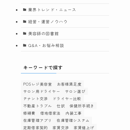
り
業界トレンド・ニュース
体
経営・運営ノウハウ
美容師の図書館
Q&A・お悩み相談
キーワードで探す
心
る
POSレジ美容室
お客様満足度
サロン用ドライヤー
サロン選び
テナント交渉
ドライヤー比較
不動産トラブル
仕訳
保健所手続き
パ
修繕費
借地借家法
内装工事
在庫管理アプリ
在庫管理システム
感
定期借家契約
家賃交渉
家賃値上げ