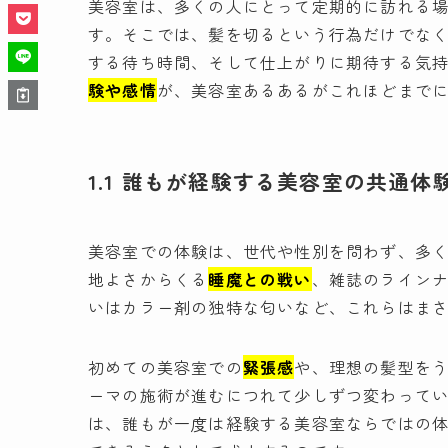
美容室は、多くの人にとって定期的に訪れる
す。そこでは、髪を切るという行為だけでな
する待ち時間、そして仕上がりに期待する気
験や感情
が、美容室あるあるがこれほどまで
1.1 誰もが経験する美容室の共通体
美容室での体験は、世代や性別を問わず、多
地よさからくる
睡魔との戦い
、雑誌のライン
いはカラー剤の独特な匂いなど、これらはま
初めての美容室での
緊張感
や、理想の髪型を
ーマの施術が進むにつれて少しずつ変わって
は、誰もが一度は経験する美容室ならではの