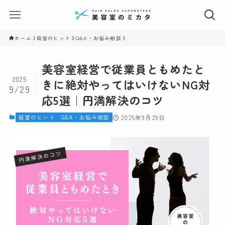
ホーム
経営のヒント
Q&A・お悩み相談
美容室経営で従業員ともめたと
2025
きに絶対やってはいけないNG対
9/29
応5選｜円満解決のコツ
経営のヒント
Q&A・お悩み相談
2025年9月29日