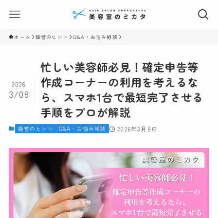
ホーム
経営のヒント
Q&A・お悩み相談
忙しい美容師必見！確定申告等
作成コーナーの利用を考えるな
2026
3/08
ら、スマホ1台で最短完了させる
手順をプロが解説
経営のヒント
Q&A・お悩み相談
2026年3月8日