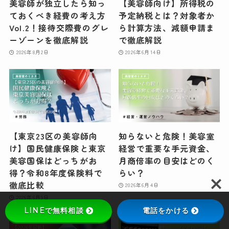
美容師が独立したら知っ
【美容師向け】所得税の
ておくべき経費の考え方
予定納税とは？対象者か
Vol.2！接待交際費のグレ
ら計算方法、減額申請ま
ーゾーンを徹底解説
で徹底解説
2026年8月2日
2026年6月14日
【東京23区の美容師向
知らないと危険！美容室
け】国民健康保険と東京
経営で重要な手元資金、
美容国保はどっちがお
月商倍率の目安はどのく
得？令和8年度保険料で
らい？
徹底比較
2026年6月4日
2026年6月9日
LINEで無料相談
電話をかける