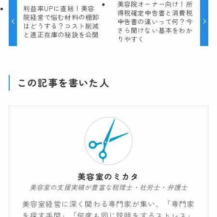
美容院オーナー向け！所
利益率UPに直結！美容
得税確定申告書と消費税
院経営で悩む材料の棚卸
申告書の違いって何？今
はどうする？コスト削減
さら聞けない基本をわか
と適正在庫の秘訣を公開
りやすく
この記事を書いた人
美容室のミカタ
美容室の支援実績が豊富な税理士・社労士・弁護士
美容室経営に深く関わる専門家が集い、「専門家
を探す手間」「何度も同じ説明をするストレス」