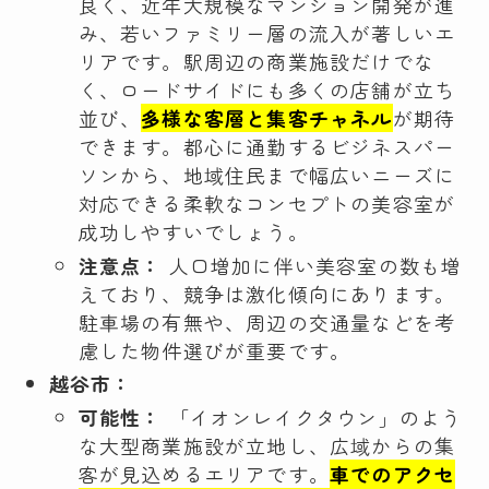
良く、近年大規模なマンション開発が進
み、若いファミリー層の流入が著しいエ
リアです。駅周辺の商業施設だけでな
く、ロードサイドにも多くの店舗が立ち
並び、
多様な客層と集客チャネル
が期待
できます。都心に通勤するビジネスパー
ソンから、地域住民まで幅広いニーズに
対応できる柔軟なコンセプトの美容室が
成功しやすいでしょう。
注意点：
人口増加に伴い美容室の数も増
えており、競争は激化傾向にあります。
駐車場の有無や、周辺の交通量などを考
慮した物件選びが重要です。
越谷市：
可能性：
「イオンレイクタウン」のよう
な大型商業施設が立地し、広域からの集
客が見込めるエリアです。
車でのアクセ