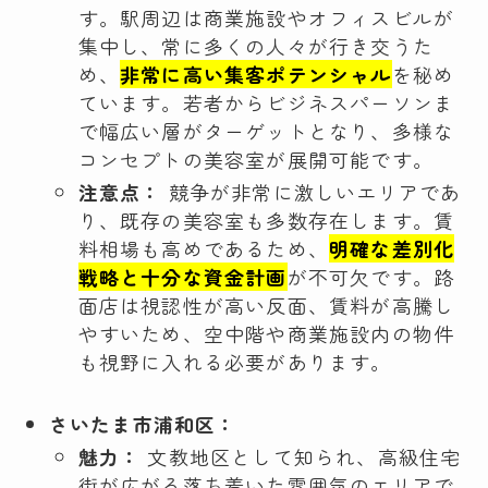
す。駅周辺は商業施設やオフィスビルが
集中し、常に多くの人々が行き交うた
め、
非常に高い集客ポテンシャル
を秘め
ています。若者からビジネスパーソンま
で幅広い層がターゲットとなり、多様な
コンセプトの美容室が展開可能です。
注意点：
競争が非常に激しいエリアであ
り、既存の美容室も多数存在します。賃
料相場も高めであるため、
明確な差別化
戦略と十分な資金計画
が不可欠です。路
面店は視認性が高い反面、賃料が高騰し
やすいため、空中階や商業施設内の物件
も視野に入れる必要があります。
さいたま市浦和区：
魅力：
文教地区として知られ、高級住宅
街が広がる落ち着いた雰囲気のエリアで